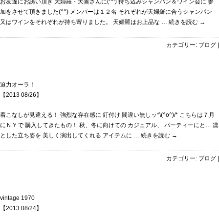
お友達にお誘い頂き 天婦羅・天善さんに(^^) 持ち込みシャンパン＆ワイン会に 参
加をさせて頂きました(^^) メンバーは１２名 それぞれが天婦羅に合うシャンパン
又はワインをそれぞれが持ち寄りました。 天婦羅はお上品な …
続きを読む
→
カテゴリー:
ブログ
|
迫力オーラ！
【2013 08/26】
着こなしが見違える！ 強烈な存在感に 釘付け 間違い無しッ*\(^o^)/* こちらは７月
にＮＹで 購入してきたもの！ 秋、冬に向けての カジュアル、 パーティーにと… 凛
とした立ち姿を 美しく演出してくれる アイテムに …
続きを読む
→
カテゴリー:
ブログ
|
vintage 1970
【2013 08/24】