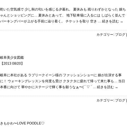
乾いた空気感で 少し秋の匂いを感じる夕暮れ。 夏休みも 残りわずかとなった 娘ち
ゃんとショッピングに… 夏休みとあって、 地下駐車場に入るには しばらく並んで
パーキングバーが上がる手前に辿り着く。 チケットを取り 空き …
続きを読む
→
カテゴリー:
ブログ
|
岐阜美少女図鑑
【2013 08/20】
岐阜に本社がある ラブリークイーン様の ファッションショーに 娘が出演する事
に！ ウォーキングレッスンを何度も受け クタクタに疲れて帰って来た事も… 当日
本番に向けて 華やかにステージで輝く事を願うなぁ〜( ´ ▽ ` …
続きを読む
→
カテゴリー:
ブログ
|
きもかわ〜LOVE POODLE♡