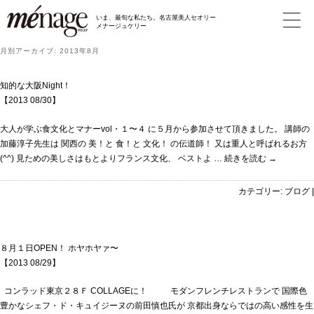
いま、最旬な私たち。名古屋美人セオリー
メナージュケリー
月別アーカイブ:
2013年8月
知的な大阪Night！
【2013 08/30】
大人が学ぶ食文化とマナーvol・１〜４ に５月から参加させて頂きました。 講師の
加藤淳子先生は 関西の 美！と 食！と 文化！ の伝道師！ 又は重人と呼ばれるお方
(^^) 見ための美しさはもとよりフランス文化、 ベストよ …
続きを読む
→
カテゴリー:
ブログ
|
８月１日OPEN！ ホヤホヤァ〜
【2013 08/29】
コンラッド東京２８Ｆ COLLAGEに！ モダンフレンチレストランで 国際色
豊かなシェフ・ド・キュイジーヌの前田慎也氏が 京都出身ならではの高い感性を生