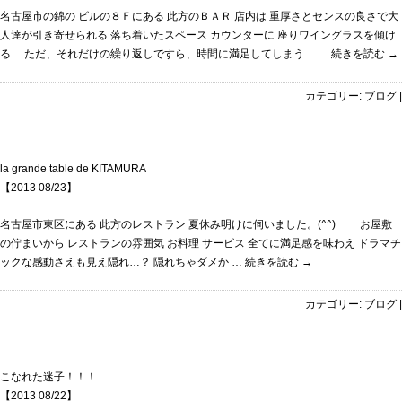
名古屋市の錦の ビルの８Ｆにある 此方のＢＡＲ 店内は 重厚さとセンスの良さで大
人達が引き寄せられる 落ち着いたスペース カウンターに 座りワイングラスを傾け
る… ただ、それだけの繰り返しですら、時間に満足してしまう… …
続きを読む
→
カテゴリー:
ブログ
|
la grande table de KITAMURA
【2013 08/23】
名古屋市東区にある 此方のレストラン 夏休み明けに伺いました。(^^) お屋敷
の佇まいから レストランの雰囲気 お料理 サービス 全てに満足感を味わえ ドラマチ
ックな感動さえも見え隠れ…？ 隠れちゃダメか …
続きを読む
→
カテゴリー:
ブログ
|
こなれた迷子！！！
【2013 08/22】