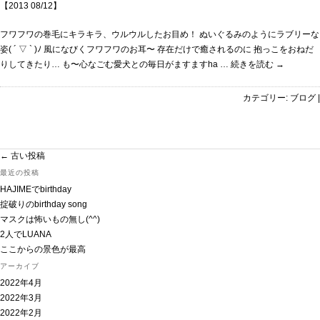
【2013 08/12】
フワフワの巻毛にキラキラ、ウルウルしたお目め！ ぬいぐるみのようにラブリーな
姿( ´ ▽ ` )ﾉ 風になびくフワフワのお耳〜 存在だけで癒されるのに 抱っこをおねだ
りしてきたり… も〜心なごむ愛犬との毎日がますますha …
続きを読む
→
カテゴリー:
ブログ
|
←
古い投稿
最近の投稿
HAJIMEでbirthday
掟破りのbirthday song
マスクは怖いもの無し(^^)
2人でLUANA
ここからの景色が最高
アーカイブ
2022年4月
2022年3月
2022年2月