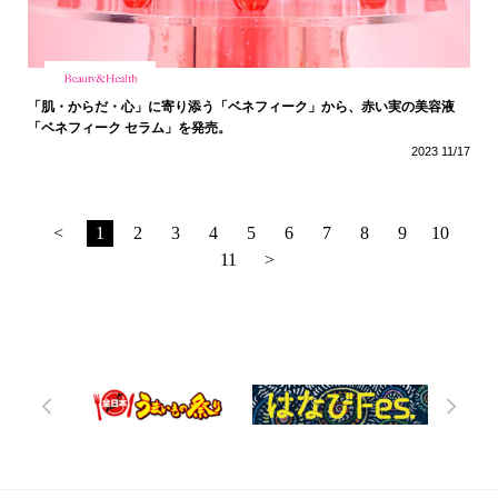
「肌・からだ・心」に寄り添う「ベネフィーク」から、赤い実の美容液
「ベネフィーク セラム」を発売。
2023 11/17
<
1
2
3
4
5
6
7
8
9
10
11
>