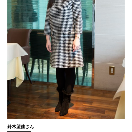
鈴木望佳さん