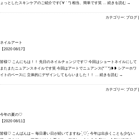
ょっとしたスキンケアのご紹介です(´∀｀*) 相当、簡単です笑 …
続きを読む
→
カテゴリー:
ブログ
|
ネイルアート
【2020 08/17】
皆様♡ こんにちは！！ 先日のネイルチェンジです♡ 今回はショートネイルにして
またまたニュアンスネイルです笑 今回はアートでニュアンス(*˙˘˙*)❥❥ シアーホワ
イトのベースに 立体的にデザインしてもらいました！！ …
続きを読む
→
カテゴリー:
ブログ
|
今年の夏の♡
【2020 08/11】
皆様♡ こんばんは～ 毎日暑い日が続いてますね- ̗̀ ♡ ̖́- 今年は出歩くことも少ない