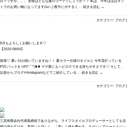
日々ですが。。。 皆様はどんな夏のコーデでしょうか？？ 私は、今年はほぼネッ
トでのお買い物になってます(/ω＼) 夜中にポチるく …
続きを読む
→
カテゴリー:
ブログ
|
8月もよろしくお願いします♡
【2020 08/04】
皆様♡ 暑い日が続いていますね！！ 夏カラー仕様のネイルと 今年流行っている
PVCバックを UP(*˙˘˙*)❥❥ ママ業にもヘビロテできる持ちやすさです♡ そして、
以前からブログやInstagramなどでご紹介している …
続きを読む
→
カテゴリー:
ブログ
|
三高有限会社代表取締役でありながら、ライフスタイルプロデューサーとしても活
躍の場を広げる。美容にも詳しく、「美しく歳を重ねる、ラグジュアリーエイジン