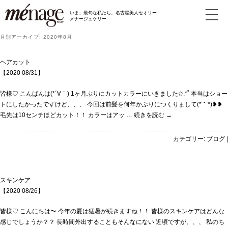
いま、最旬な私たち。名古屋美人セオリー
メナージュケリー
月別アーカイブ:
2020年8月
ヘアカット
【2020 08/31】
皆様♡ こんばんは(*´∀｀) 1ヶ月ぶりにカットカラーにいきました✩.*˚ 本当はショー
トにしたかったですけど、、、 今回は前髪を何年かぶりにつくりまして(*˙˘˙*)❥❥
毛先は10センチほどカット！！ カラーはアッ …
続きを読む
→
カテゴリー:
ブログ
|
スキンケア
【2020 08/26】
皆様♡ こんにちは〜 今年の夏は猛暑が続きますね！！ 皆様のスキンケアはどんな
感じでしょうか？？ 長時間外出することもそんなにない 近頃ですが、、、 私のち