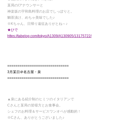
某局のIアナウンサーと
神楽坂の宇和島料理のお店でしっぽりと。
鯛茶漬け、めちゃ美味でした♪
※Kちゃん、日帰り遠征ありがとね～♪
★ひで
https://tabelog.com/tokyo/A1309/A130905/13175722/
==============================
3月某日＠名古屋・泉
==============================
▲泉にある紹介制のヒミツのイタリアンで
Cさんと某局の皆様方とお食事会。
シェフのお料理＆サービスワンオペが感動的！
※Cさん、ありがとうございました♪