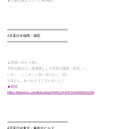
▲大濠公園はちょうど桜満開！
==============================
4月某日＠福岡・薬院
==============================
▲空港へ向かう前に、
予約の取れない居酒屋として評判の薬院「百式」へ。
いや～、ここホント良い店だわ～（笑）
※Gさん、ありがとうございました！
★百式
https://tabelog.com/fukuoka/A4001/A400104/40063539/
==============================
4月某日＠東京・麻布台ヒルズ