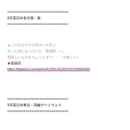
==============================
3月某日＠名古屋・泉
==============================
▲この日はウチの若ダンナ氏と
ずっと気になっていた「裏篠田」へ。
美味しいものをちょっとずつ・・・が嬉しい♪
★裏篠田
https://tabelog.com/aichi/A2301/A230103/23088948/
==============================
3月某日＠東京・高輪ゲートウェイ
==============================