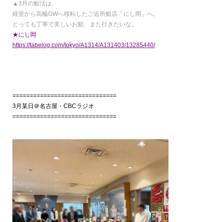
▲3月の鮨活は、
経堂から高輪GWへ移転したご近所鮨店「にし岡」へ。
とっても丁寧で美しいお鮨、また行きたいな。
★にし岡
https://tabelog.com/tokyo/A1314/A131403/13285440/
==============================
3月某日＠名古屋・CBCラジオ
==============================