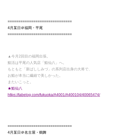
==============================
4月某日＠福岡・平尾
==============================
▲今月2回目の福岡出張。
鮨活は平尾の人気店「鮨仙八」へ。
もともと「新ばししみづ」の系列店出身の大将で、
お鮨が本当に繊細で美しかった。
またいこっと。
★鮨仙八
https://tabelog.com/fukuoka/A4001/A400104/40065474/
==============================
4月某日＠名古屋・鶴舞