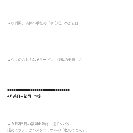
==============================
▲桜満開、鶴舞小学校の「初心桜」のあとは・・・
▲久々の八龍！みそラーメン、鉄板の美味しさ。
==============================
4月某日＠福岡・博多
==============================
▲今月3回目の福岡出張は、超ドタバタ。
遅めのランチはバスターミナルの「牧のうどん」。