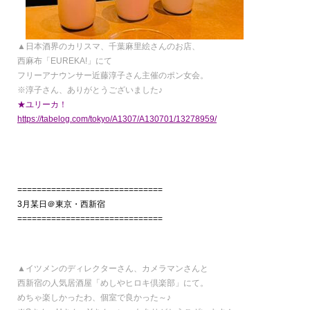
▲日本酒界のカリスマ、千葉麻里絵さんのお店、
西麻布「EUREKA!」にて
フリーアナウンサー近藤淳子さん主催のポン女会。
※淳子さん、ありがとうございました♪
★ユリーカ！
https://tabelog.com/tokyo/A1307/A130701/13278959/
==============================
3月某日＠東京・西新宿
==============================
▲イツメンのディレクターさん、カメラマンさんと
西新宿の人気居酒屋「めしやヒロキ倶楽部」にて。
めちゃ楽しかったわ、個室で良かった～♪