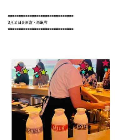
==============================
3月某日＠東京・西麻布
==============================