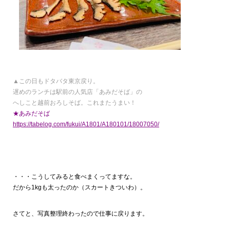
▲この日もドタバタ東京戻り。
遅めのランチは駅前の人気店「あみだそば」の
へしこと越前おろしそば。これまたうまい！
★あみだそば
https://tabelog.com/fukui/A1801/A180101/18007050/
・・・こうしてみると食べまくってますな。
だから1kgも太ったのか（スカートきついわ）。
さてと、写真整理終わったので仕事に戻ります。