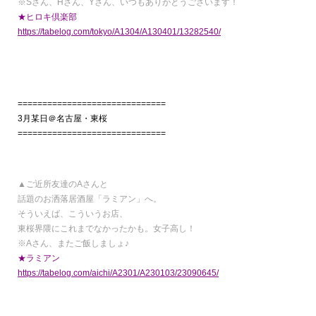
※Sさん、Hさん、Yさん、いつもありがとうございます！
★ヒロキ倶楽部
https://tabelog.com/tokyo/A1304/A130401/13282540/
==============================
3月某日＠名古屋・東桜
==============================
▲ご近所友達のAさんと
話題のお洒落居酒屋「ラミアン」へ。
そういえば、こういうお店、
東桜界隈にこれまでなかったかも。女子高し！
※Aさん、またご飯しましょ♪
★ラミアン
https://tabelog.com/aichi/A2301/A230103/23090645/