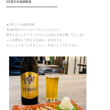
4月某日＠福井駅前
==============================
▲1年ぶりの福井取材。
宿は駅前のコートヤードだったんだけど、
夜中もずっとティラノサウルスの吠える声が響いてた（笑）
→人を察知して吠える仕組み。目が合うと
ちょっとドキっとするぐらい、本当によくできてるわ♪