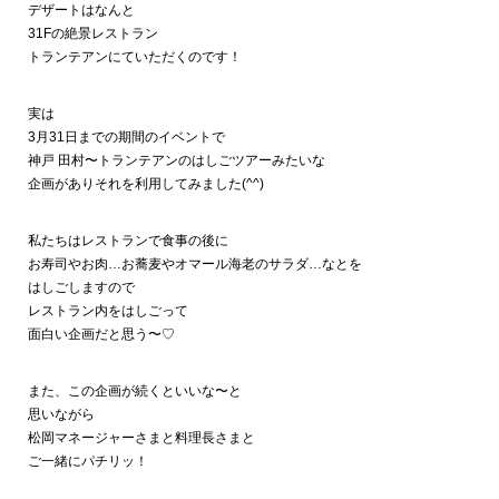
デザートはなんと
31Fの絶景レストラン
トランテアンにていただくのです！
実は
3月31日までの期間のイベントで
神戸 田村〜トランテアンのはしごツアーみたいな
企画がありそれを利用してみました(^^)
私たちはレストランで食事の後に
お寿司やお肉…お蕎麦やオマール海老のサラダ…なとを
はしごしますので
レストラン内をはしごって
面白い企画だと思う〜♡
また、この企画が続くといいな〜と
思いながら
松岡マネージャーさまと料理長さまと
ご一緒にパチリッ！