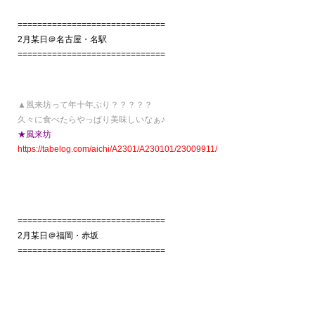
==============================
2月某日＠名古屋・名駅
==============================
▲風来坊って年十年ぶり？？？？？
久々に食べたらやっぱり美味しいなぁ♪
★風来坊
https://tabelog.com/aichi/A2301/A230101/23009911/
==============================
2月某日＠福岡・赤坂
==============================