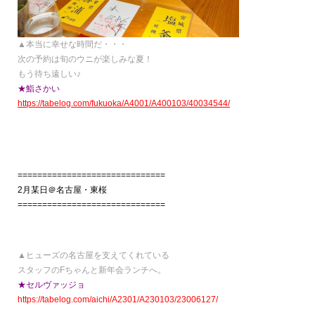
▲本当に幸せな時間だ・・・
次の予約は旬のウニが楽しみな夏！
もう待ち遠しい♪
★鮨さかい
https://tabelog.com/fukuoka/A4001/A400103/40034544/
==============================
2月某日＠名古屋・東桜
==============================
▲ヒューズの名古屋を支えてくれている
スタッフのFちゃんと新年会ランチへ。
★セルヴァッジョ
https://tabelog.com/aichi/A2301/A230103/23006127/