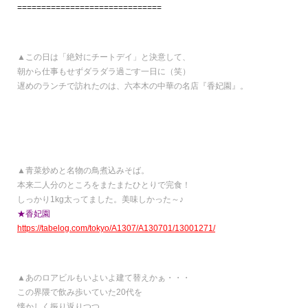
==============================
▲この日は「絶対にチートデイ」と決意して、
朝から仕事もせずダラダラ過ごす一日に（笑）
遅めのランチで訪れたのは、六本木の中華の名店『香妃園』。
▲青菜炒めと名物の鳥煮込みそば。
本来二人分のところをまたまたひとりで完食！
しっかり1kg太ってました。美味しかった～♪
★香妃園
https://tabelog.com/tokyo/A1307/A130701/13001271/
▲あのロアビルもいよいよ建て替えかぁ・・・
この界隈で飲み歩いていた20代を
懐かしく振り返りつつ、