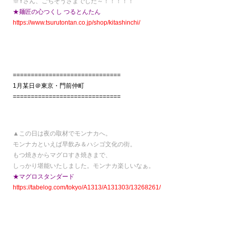
※Yさん、ごちそうさまでした～！！！！！
★麺匠の心つくし つるとんたん
https://www.tsurutontan.co.jp/shop/kitashinchi/
==============================
1月某日＠東京・門前仲町
==============================
▲この日は夜の取材でモンナカへ。
モンナカといえば早飲み＆ハシゴ文化の街。
もつ焼きからマグロすき焼きまで、
しっかり堪能いたしました。モンナカ楽しいなぁ。
★マグロスタンダード
https://tabelog.com/tokyo/A1313/A131303/13268261/