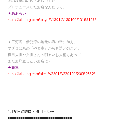
あの銀座の名店『あらい』が
プロデュースしたお店なんだって。
★鮨あらい
https://tabelog.com/tokyo/A1301/A130101/13188186/
▲三河湾・伊勢湾の地元の海の幸に加え、
マグロはあの『やま幸』から直送とのこと。
横田大将や女将さんの明るいお人柄もあって
またお邪魔したいお店に♪
★花車
https://tabelog.com/aichi/A2301/A230101/23082562/
==============================
1月某日＠静岡・掛川～浜松
==============================