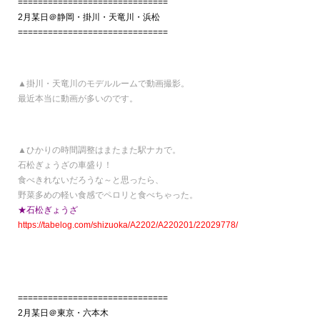
==============================
2月某日＠静岡・掛川・天竜川・浜松
==============================
▲掛川・天竜川のモデルルームで動画撮影。
最近本当に動画が多いのです。
▲ひかりの時間調整はまたまた駅ナカで。
石松ぎょうざの車盛り！
食べきれないだろうな～と思ったら、
野菜多めの軽い食感でペロリと食べちゃった。
★石松ぎょうざ
https://tabelog.com/shizuoka/A2202/A220201/22029778/
==============================
2月某日＠東京・六本木