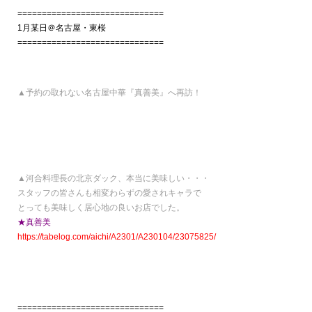
==============================
1月某日＠名古屋・東桜
==============================
▲予約の取れない名古屋中華『真善美』へ再訪！
▲河合料理長の北京ダック、本当に美味しい・・・
スタッフの皆さんも相変わらずの愛されキャラで
とっても美味しく居心地の良いお店でした。
★真善美
https://tabelog.com/aichi/A2301/A230104/23075825/
==============================