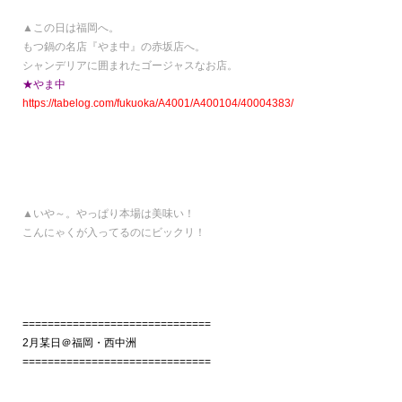
▲この日は福岡へ。
もつ鍋の名店『やま中』の赤坂店へ。
シャンデリアに囲まれたゴージャスなお店。
★やま中
https://tabelog.com/fukuoka/A4001/A400104/40004383/
▲いや～。やっぱり本場は美味い！
こんにゃくが入ってるのにビックリ！
==============================
2月某日＠福岡・西中洲
==============================