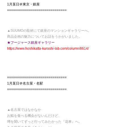
1月某日＠東京・銀座
==============================
▲SUUMOの取材にて銀座のマンションギャラリーへ。
商品企画の魅力についてお話をうかがいました。
★フージャース銀座ギャラリー
https://www.hoshikatta-kurashi-lab.com/column/8614/
==============================
1月某日＠名古屋・名駅
==============================
▲名古屋ではなかなか
お鮨を食べる機会がないんだけど、
噂を聞いてずっと行ってみたかった『花車』へ。